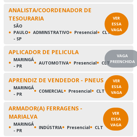
ANALISTA/COORDENADOR DE
TESOURARIA
VER
ESSA
SÃO
VAGA
•
•
•
•
PAULO
ADMINSTRATIVO
Presencial
CLT
- SP
APLICADOR DE PELICULA
VAGA
MARINGÁ
•
•
•
•
PREENCHIDA
AUTOMOTIVA
Presencial
CLT
- PR
APRENDIZ DE VENDEDOR - PNEUS
VER
ESSA
MARINGÁ
•
•
•
•
COMERCIAL
Presencial
CLT
VAGA
- PR
ARMADOR(A) FERRAGENS -
VER
MARIALVA
ESSA
MARINGÁ
VAGA
•
•
•
•
INDÚSTRIA
Presencial
CLT
- PR